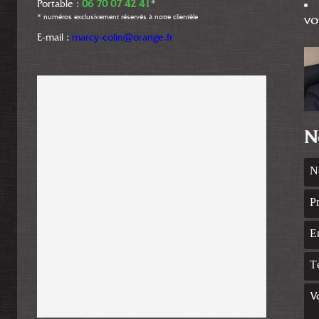
Portable :
06 70 07 42 41
*
* numéros exclusivement réservés à notre clientèle
vo
E-mail :
marcy-colin@orange.fr
N
V