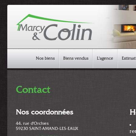
Nos biens
Biens vendus
L'agence
Estimat
MAISON & APPARTEMENT
Contact
TERRAIN
AUTRE
Nos coordonnées
H
44, rue d'Orchies
59230
SAINT-AMAND-LES-EAUX
re