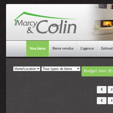
Nos biens
Biens vendus
L'agence
Estimat
MAISON & APPARTEMENT
Budget mini (€)
TERRAIN
AUTRE
1
1